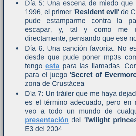
Día 5: Una escena de miedo que 
1996, el primer '
Resident evil
' de 
pude estamparme contra la pa
escapar, y, tal y como me 
directamente, pensando que ese no
Día 6: Una canción favorita. No e
desde que pude poner mp3s como
tengo
esta
para las llamadas. Co
para el juego '
Secret of Evermor
zona de Crustácea
Día 7: Un tráiler que me haya dejad
es el término adecuado, pero en 
veo a todo un mundo de cualqu
presentación
del '
Twilight prince
E3 del 2004