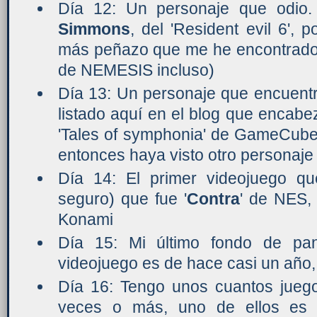
Día 12: Un personaje que odio
Simmons
, del 'Resident evil 6', 
más peñazo que me he encontrado 
de NEMESIS incluso)
Día 13: Un personaje que encuent
listado aquí en el blog que encab
'Tales of symphonia' de GameCube
entonces haya visto otro personaje
Día 14: El primer videojuego qu
seguro) que fue '
Contra
' de NES,
Konami
Día 15: Mi último fondo de pan
videojuego es de hace casi un año,
Día 16: Tengo unos cuantos jue
veces o más, uno de ellos es m