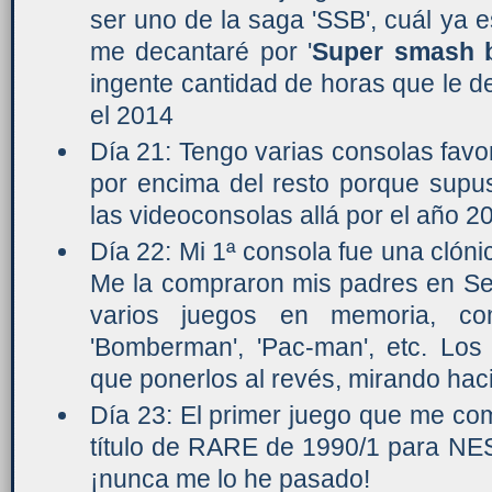
ser uno de la saga 'SSB', cuál ya e
me decantaré por '
Super smash b
ingente cantidad de horas que le d
el 2014
Día 21: Tengo varias consolas favo
por encima del resto porque supus
las videoconsolas allá por el año 2
Día 22: Mi 1ª consola fue una cló
Me la compraron mis padres en Se
varios juegos en memoria, como 
'Bomberman', 'Pac-man', etc. Los 
que ponerlos al revés, mirando haci
Día 23: El primer juego que me com
título de RARE de 1990/1 para NE
¡nunca me lo he pasado!