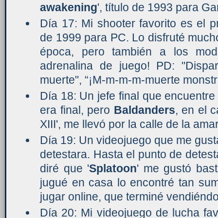
awakening
', título de 1993 para 
Día 17: Mi shooter favorito es el p
de 1999 para PC. Lo disfruté mucho
época, pero también a los mod
adrenalina de juego! PD: "Dispa
muerte", “¡M-m-m-m-muerte monstr
Día 18: Un jefe final que encuentre 
era final, pero
Baldanders
, en el c
XIII', me llevó por la calle de la am
Día 19: Un videojuego que me gus
detestara. Hasta el punto de detest
diré que '
Splatoon
' me gustó bas
jugué en casa lo encontré tan su
jugar online, que terminé vendiéndo
Día 20: Mi videojuego de lucha fav