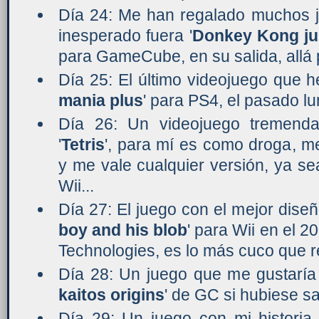
Día 24: Me han regalado muchos j
inesperado fuera '
Donkey Kong ju
para GameCube, en su salida, allá 
Día 25: El último videojuego que 
mania plus
' para PS4, el pasado l
Día 26: Un videojuego tremenda
'
Tetris
', para mí es como droga, m
y me vale cualquier versión, ya se
Wii...
Día 27: El juego con el mejor diseño
boy and his blob
' para Wii en el 
Technologies, es lo más cuco que 
Día 28: Un juego que me gustaría 
kaitos origins
' de GC si hubiese s
Día 29: Un juego con mi historia