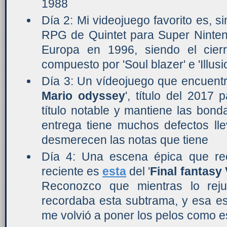
1988
Día 2: Mi videojuego favorito es, si
RPG de Quintet para Super Ninten
Europa en 1996, siendo el cierre
compuesto por 'Soul blazer' e 'Illusi
Día 3: Un vídeojuego que encuentr
Mario odyssey
', título del 2017
título notable y mantiene las bond
entrega tiene muchos defectos ll
desmerecen las notas que tiene
Día 4: Una escena épica que re
reciente es
esta
del '
Final fantasy 
Reconozco que mientras lo re
recordaba esta subtrama, y esa es
me volvió a poner los pelos como e