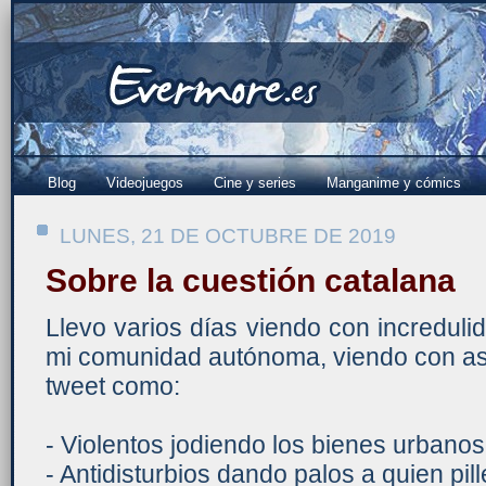
Blog
Videojuegos
Cine y series
Manganime y cómics
LUNES, 21 DE OCTUBRE DE 2019
Sobre la cuestión catalana
Llevo varios días viendo con incredul
mi comunidad autónoma, viendo con as
tweet como:
- Violentos jodiendo los bienes urbanos
- Antidisturbios dando palos a quien pill