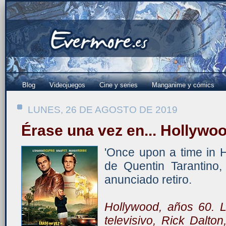
Blog
Videojuegos
Cine y series
Manganime y cómics
LUNES, 26 DE AGOSTO DE 2019
Érase una vez en... Hollywo
'Once upon a time in H
de Quentin Tarantino,
anunciado retiro.
Hollywood, años 60. L
televisivo, Rick Dalto