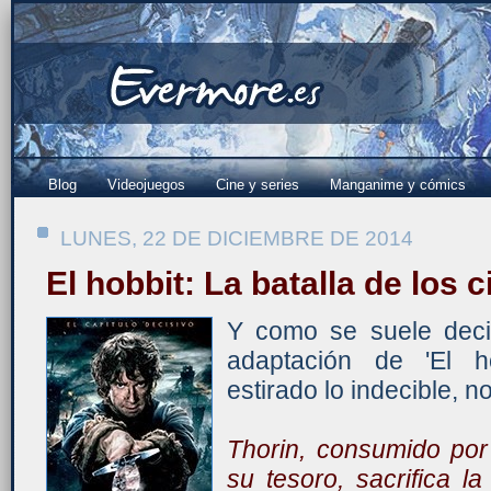
Blog
Videojuegos
Cine y series
Manganime y cómics
LUNES, 22 DE DICIEMBRE DE 2014
El hobbit: La batalla de los c
Y como se suele decir,
adaptación de 'El h
estirado lo indecible, n
Thorin, consumido por
su tesoro, sacrifica l