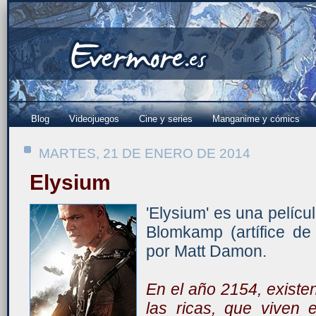
Blog
Videojuegos
Cine y series
Manganime y cómics
MARTES, 21 DE ENERO DE 2014
Elysium
'Elysium' es una película
Blomkamp (artífice de '
por Matt Damon.
En el año 2154, existe
las ricas, que viven 