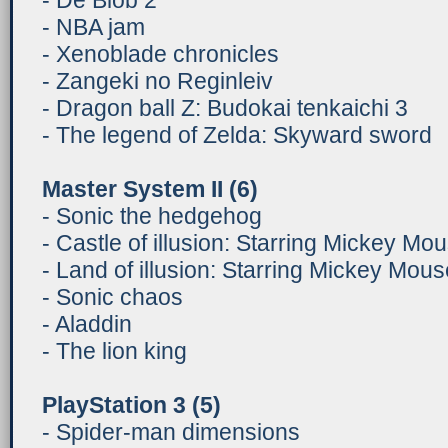
- De Blob 2
- NBA jam
- Xenoblade chronicles
- Zangeki no Reginleiv
- Dragon ball Z: Budokai tenkaichi 3
- The legend of Zelda: Skyward sword
Master System II
(
6)
- Sonic the hedgehog
- Castle of illusion: Starring Mickey Mo
- Land of illusion: Starring Mickey Mous
- Sonic chaos
- Aladdin
- The lion king
PlayStation 3 (
5)
- Spider-man dimensions