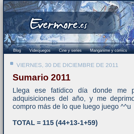
Blog
Videojuegos
Cine y series
Manganime y cómics
VIERNES, 30 DE DICIEMBRE DE 2011
Sumario 2011
Llega ese fatídico día donde me p
adquisiciones del año, y me deprim
compro más de lo que luego juego ^^u
TOTAL = 115 (44+13-1+59)