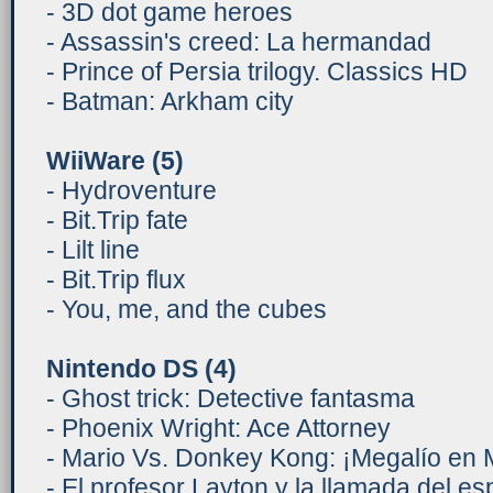
- 3D dot game heroes
- Assassin's creed: La hermandad
- Prince of Persia trilogy. Classics HD
- Batman: Arkham city
WiiWare
(5)
- Hydroventure
- Bit.Trip fate
- Lilt line
- Bit.Trip flux
- You, me, and the cubes
Nintendo DS (4)
- Ghost trick: Detective fantasma
- Phoenix Wright: Ace Attorney
- Mario Vs. Donkey Kong: ¡Megalío en M
- El profesor Layton y la llamada del es