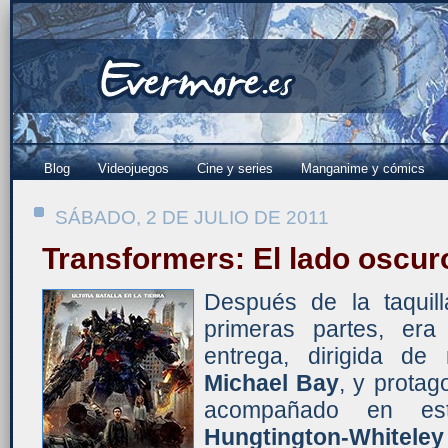
Blog
Videojuegos
Cine y series
Manganime y cómics
SÁBADO, 2 DE JULIO DE 2011
Transformers: El lado oscur
Después de la taquil
primeras partes, era
entrega, dirigida de
Michael Bay
, y prota
acompañado en e
Hungtington-Whiteley