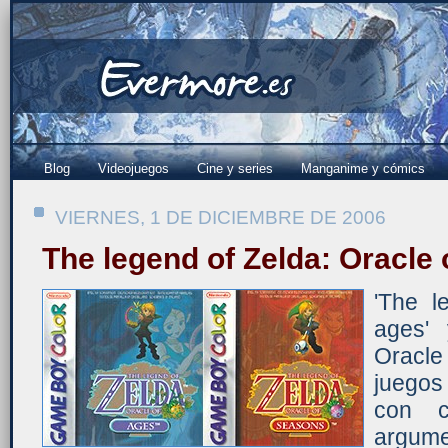
Blog
Videojuegos
Cine y series
Manganime y cómics
VIERNES, 1 DE DICIEMBRE DE 2006
The legend of Zelda: Oracle
'The l
ages' 
Oracl
juegos
con c
argume