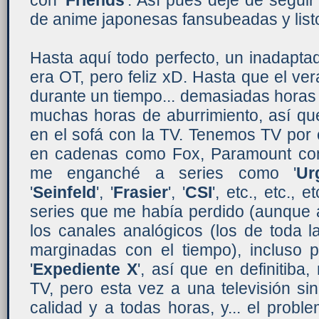
con '
Friends
'. Así pues dejé de seguir
de anime japonesas fansubeadas y list
Hasta aquí todo perfecto, un inadapta
era OT, pero feliz xD. Hasta que el v
durante un tiempo... demasiadas horas 
muchas horas de aburrimiento, así qu
en el sofá con la TV. Tenemos TV por 
en cadenas como Fox, Paramount comedy
me enganché a series como '
Ur
'
Seinfeld
', '
Frasier
', '
CSI
', etc., etc., 
series que me había perdido (aunque a
los canales analógicos (los de toda l
marginadas con el tiempo), incluso
'
Expediente X
', así que en definitiba
TV, pero esta vez a una televisión si
calidad y a todas horas, y... el prob