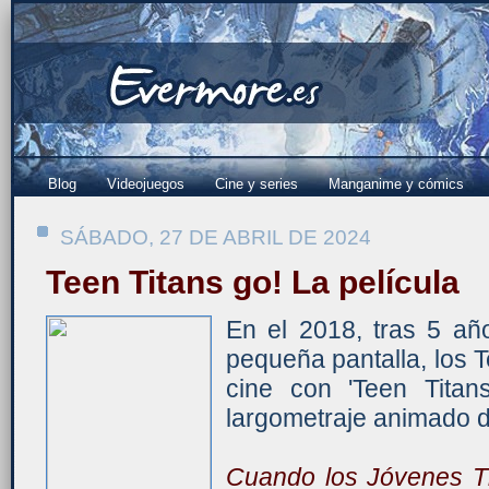
Blog
Videojuegos
Cine y series
Manganime y cómics
SÁBADO, 27 DE ABRIL DE 2024
Teen Titans go! La película
En el 2018, tras 5 añ
pequeña pantalla, los Te
cine con 'Teen Titan
largometraje animado d
Cuando los Jóvenes T