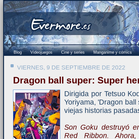
Blog
Videojuegos
Cine y series
Manganime y cómics
VIERNES, 9 DE SEPTIEMBRE DE 2022
Dragon ball super: Super he
Dirigida por Tetsuo Ko
Yoriyama, 'Dragon ball 
viejas historias pasada
Son Goku destruyó en
Red Ribbon. Ahora, 