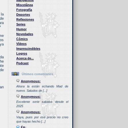
Manganime
Miscelánea
Fotografía
 la
Deportes
 de
Reflexiones
ara
Series
P
Humor
Novedades
 me
Cómics
nos
aya
Vídeos
Imprescindibles
Logros
nda
Acerca de...
 he
Podcast
nte
 de
Últimos comentarios
Anonymous:
Ahora la están echando Mad de
tan
nuevo. Saludos de [...]
Anonymous:
Excelente serie saludos desde el
2025
Anonymous:
Vaya, pues por ese precio no creo
que hayas hecho [...]
ÉA: