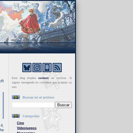
Este blog emplea
cookies
de terceros. Si
oft
sigues navegando se considera que aceptas su
uso.
Buscar en el archivo
Categorías
Cine
 4,
Videojuegos
 he