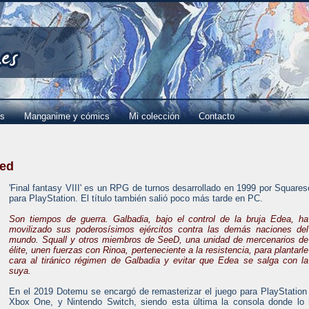
es
Manganime y cómics
Mi colección
Contacto
red
'Final fantasy VIII' es un RPG de turnos desarrollado en 1999 por Squares
para PlayStation. El título también salió poco más tarde en PC.
Son tiempos de guerra. Galbadia, bajo el control de la bruja Edea, ha
movilizado sus poderosísimos ejércitos contra las demás naciones del
mundo. Squall y otros miembros de SeeD, una unidad de mercenarios de
élite, unen fuerzas con Rinoa, perteneciente a la resistencia, para plantarle
cara al tiránico régimen de Galbadia y evitar que Edea se salga con la
suya.
En el 2019 Dotemu se encargó de remasterizar el juego para PlayStation
Xbox One, y Nintendo Switch, siendo esta última la consola donde lo