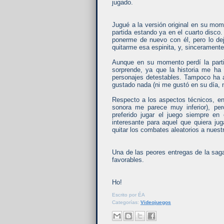
jugado.
Jugué a la versión original en su mome
partida estando ya en el cuarto disc
ponerme de nuevo con él, pero lo de
quitarme esa espinita, y, sincerament
Aunque en su momento perdí la parti
sorprende, ya que la historia me ha
personajes detestables. Tampoco ha 
gustado nada (ni me gustó en su día, 
Respecto a los aspectos técnicos, en
sonora me parece muy inferior), per
preferido jugar el juego siempre en
interesante para aquel que quiera ju
quitar los combates aleatorios a nuestr
Una de las peores entregas de la sag
favorables.
Ho!
Escrito por
ÉA
Categorías:
Videojuegos