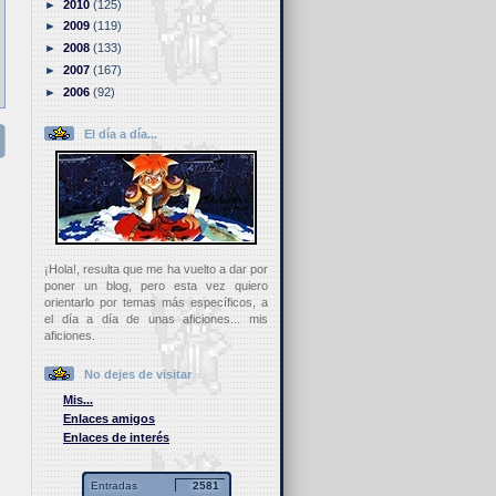
►
2010
(125)
►
2009
(119)
►
2008
(133)
►
2007
(167)
►
2006
(92)
El día a día...
¡Hola!, resulta que me ha vuelto a dar por
poner un blog, pero esta vez quiero
orientarlo por temas más específicos, a
el día a día de unas aficiones... mis
aficiones.
No dejes de visitar
Mis...
Enlaces amigos
Enlaces de interés
Entradas
2581