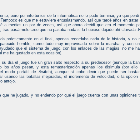
nto, pero por infortunios de la informática no lo pude terminar, ya que perdí
o. Tampoco es que me estuviera entusiasmando, así que tardé años en tratar
jé a medias un par de veces, así que ahora decidí que era el momento p
e, tras pasármelo creo que no pasaba nada si la hubiese dejado ahí clavada :
da prácticamente en el final, apenas recordaba nada de la historia, y no
 parecido horrible, como todo muy improvisado sobre la marcha, y con u
ayudado que el sistema de juego, con los enlaces de las magias, no me h
ni me ha gustado en esta ocasión).
 su día el juego fue un gran salto respecto a su predecesor (aunque la ba
o los años pesan, y esta remasterización apenas los disimula (por ello
 el modo portátil de Switch), aunque sí cabe decir que puede ser basta
gar usando las batallas mejoradas, el incremento de velocidad, o la opción
o antojo.
a que he jugado, y no entiendo por qué el juego cuenta con unas opiniones 