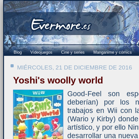
Blog
Videojuegos
Cine y series
Manganime y cómics
MIÉRCOLES, 21 DE DICIEMBRE DE 2016
Yoshi's woolly world
Good-Feel son espe
deberían) por los n
trabajos en Wii con l
(Wario y Kirby) donde
artístico, y por ello Ni
desarrollar una nueva