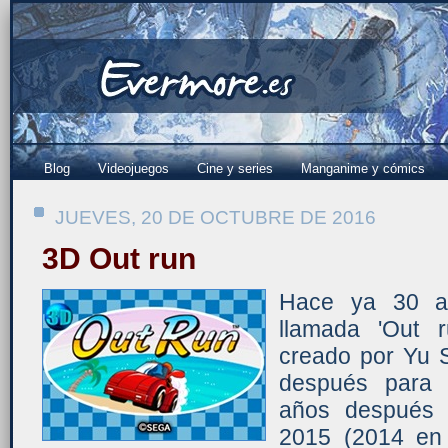
Blog
Videojuegos
Cine y series
Manganime y cómics
JUEVES, 20 DE OCTUBRE DE 2016
3D Out run
Hace ya 30 añ
llamada 'Out 
creado por Yu S
después para 
años después 
2015 (2014 en 