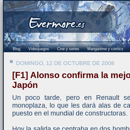
Blog
Videojuegos
Cine y series
Manganime y cómics
DOMINGO, 12 DE OCTUBRE DE 2008
[F1] Alonso confirma la mejo
Japón
Un poco tarde, pero en Renault se
monoplaza, lo que les dará alas de ca
puesto en el mundial de constructoras.
Hoy la salida se centraba en dos homb