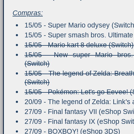
Compras:
15/05 - Super Mario odysey (Switch
15/05 - Super smash bros. Ultimate
15/05 - Mario kart 8 deluxe (Switch)
15/05 - New super Mario bros
(Switch)
15/05 - The legend of Zelda: Breath
(Switch)
15/05 - Pokémon: Let's go Eevee! (
20/09 - The legend of Zelda: Link's
27/09 - Final fantasy VII (eShop Swi
27/09 - Final fantasy IX (eShop Swi
27/09 - BOXBOY! (eShop 3DS)