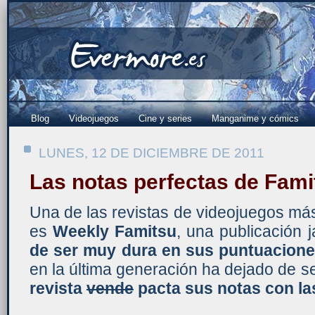
Blog
Videojuegos
Cine y series
Manganime y cómics
LUNES, 12 DE DICIEMBRE DE 2011
Las notas perfectas de Fami
Una de las revistas de videojuegos m
es
Weekly Famitsu
, una publicación 
de ser muy dura en sus puntuacion
en la última generación ha dejado de se
revista
vende
pacta sus notas con l