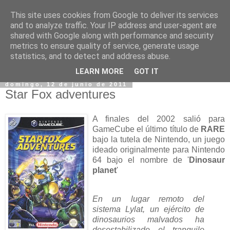
This site uses cookies from Google to deliver its services
and to analyze traffic. Your IP address and user-agent are
shared with Google along with performance and security
metrics to ensure quality of service, generate usage
statistics, and to detect and address abuse.
▼
LEARN MORE
GOT IT
domingo, 12 de junio de 2011
Star Fox adventures
A finales del 2002 salió para
GameCube el último título de
RARE
bajo la tutela de Nintendo, un juego
ideado originalmente para Nintendo
64 bajo el nombre de '
Dinosaur
planet
'
En un lugar remoto del
sistema Lylat, un ejército de
dinosaurios malvados ha
desestabilizado el tranquilo