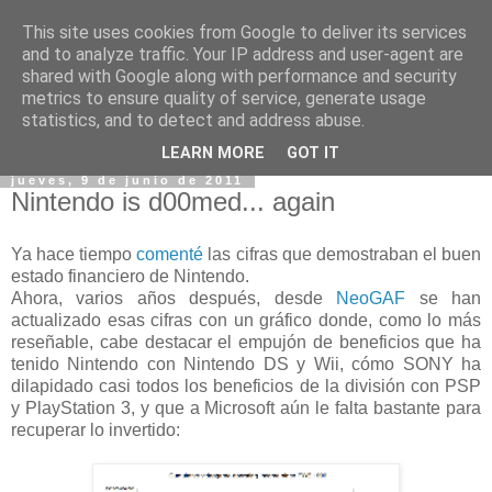
This site uses cookies from Google to deliver its services
and to analyze traffic. Your IP address and user-agent are
shared with Google along with performance and security
metrics to ensure quality of service, generate usage
statistics, and to detect and address abuse.
▼
LEARN MORE
GOT IT
jueves, 9 de junio de 2011
Nintendo is d00med... again
Ya hace tiempo
comenté
las cifras que demostraban el buen
estado financiero de Nintendo.
Ahora, varios años después, desde
NeoGAF
se han
actualizado esas cifras con un gráfico donde, como lo más
reseñable, cabe destacar el empujón de beneficios que ha
tenido Nintendo con Nintendo DS y Wii, cómo SONY ha
dilapidado casi todos los beneficios de la división con PSP
y PlayStation 3, y que a Microsoft aún le falta bastante para
recuperar lo invertido: