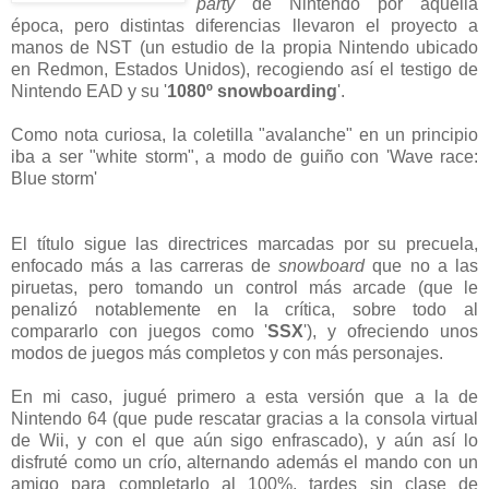
party
de Nintendo por aquella
época, pero distintas diferencias llevaron el proyecto a
manos de NST (un estudio de la propia Nintendo ubicado
en Redmon, Estados Unidos), recogiendo así el testigo de
Nintendo EAD y su '
1080º snowboarding
'.
Como nota curiosa, la coletilla "avalanche" en un principio
iba a ser "white storm", a modo de guiño con 'Wave race:
Blue storm'
El título sigue las directrices marcadas por su precuela,
enfocado más a las carreras de
snowboard
que no a las
piruetas, pero tomando un control más arcade (que le
penalizó notablemente en la crítica, sobre todo al
compararlo con juegos como '
SSX
'), y ofreciendo unos
modos de juegos más completos y con más personajes.
En mi caso, jugué primero a esta versión que a la de
Nintendo 64 (que pude rescatar gracias a la consola virtual
de Wii, y con el que aún sigo enfrascado), y aún así lo
disfruté como un crío, alternando además el mando con un
amigo para completarlo al 100%, tardes sin clase de