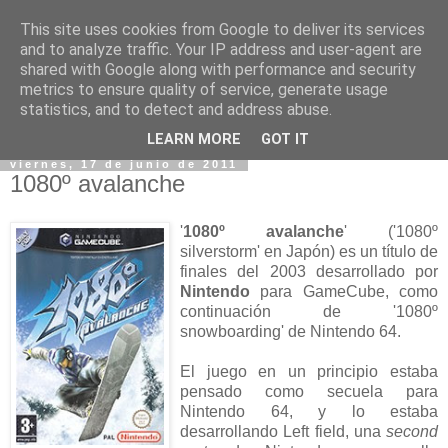
This site uses cookies from Google to deliver its services
and to analyze traffic. Your IP address and user-agent are
shared with Google along with performance and security
metrics to ensure quality of service, generate usage
statistics, and to detect and address abuse.
▼
LEARN MORE
GOT IT
viernes, 17 de junio de 2011
1080º avalanche
'
1080º avalanche
' ('1080º
silverstorm' en Japón) es un título de
finales del 2003 desarrollado por
Nintendo
para GameCube, como
continuación de '1080º
snowboarding' de Nintendo 64.
El juego en un principio estaba
pensado como secuela para
Nintendo 64, y lo estaba
desarrollando Left field, una
second