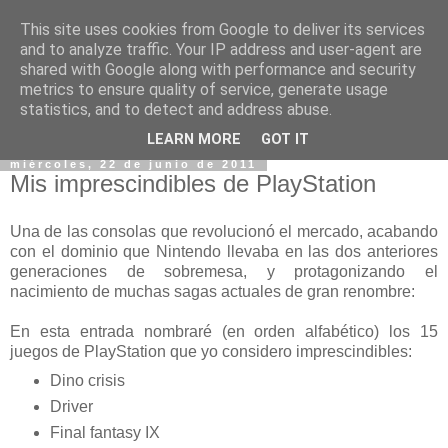
This site uses cookies from Google to deliver its services
and to analyze traffic. Your IP address and user-agent are
shared with Google along with performance and security
metrics to ensure quality of service, generate usage
statistics, and to detect and address abuse.
▼
LEARN MORE
GOT IT
miércoles, 22 de junio de 2011
Mis imprescindibles de PlayStation
Una de las consolas que revolucionó el mercado, acabando
con el dominio que Nintendo llevaba en las dos anteriores
generaciones de sobremesa, y protagonizando el
nacimiento de muchas sagas actuales de gran renombre:
En esta entrada nombraré (en orden alfabético) los 15
juegos de PlayStation que yo considero imprescindibles:
Dino crisis
Driver
Final fantasy IX