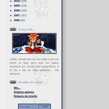
►
2010
(125)
►
2009
(119)
►
2008
(133)
►
2007
(167)
►
2006
(92)
El día a día...
¡Hola!, resulta que me ha vuelto a dar por
poner un blog, pero esta vez quiero
orientarlo por temas más específicos, a
el día a día de unas aficiones... mis
aficiones.
No dejes de visitar
Mis...
Enlaces amigos
Enlaces de interés
Entradas
2581