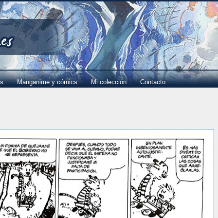
es
Manganime y cómics
Mi colección
Contacto