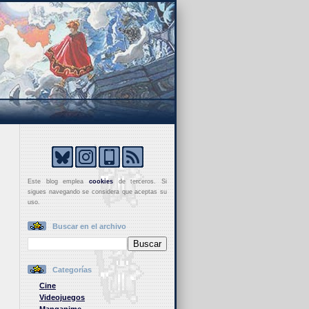
Este blog emplea
cookies
de terceros. Si
sigues navegando se considera que aceptas su
uso.
Buscar en el archivo
Categorías
Cine
Videojuegos