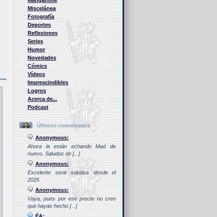
Manganime
Miscelánea
Fotografía
Deportes
Reflexiones
Series
Humor
Novedades
Cómics
Vídeos
Imprescindibles
Logros
Acerca de...
Podcast
Últimos comentarios
Anonymous:
Ahora la están echando Mad de
nuevo. Saludos de [...]
Anonymous:
Excelente serie saludos desde el
2025
Anonymous:
Vaya, pues por ese precio no creo
que hayas hecho [...]
ÉA: