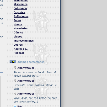
Manganime
nos
Miscelánea
los
 un
Fotografía
Deportes
Reflexiones
ada
Series
 la
Humor
Novedades
Cómics
ran
Vídeos
Imprescindibles
Logros
Acerca de...
Podcast
Últimos comentarios
Anonymous:
Ahora la están echando Mad de
nuevo. Saludos de [...]
Anonymous:
Excelente serie saludos desde el
2025
Anonymous:
Vaya, pues por ese precio no creo
que hayas hecho [...]
ÉA: