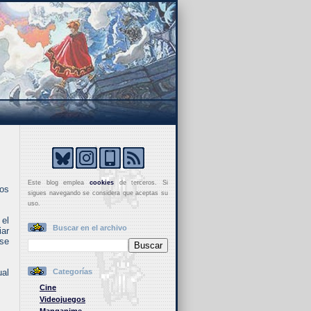
Este blog emplea
cookies
de terceros. Si
os
sigues navegando se considera que aceptas su
uso.
 el
Buscar en el archivo
iar
 se
ual
Categorías
Cine
Videojuegos