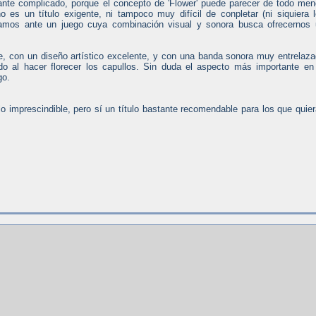
stante complicado, porque el concepto de 'Flower' puede parecer de todo me
o es un título exigente, ni tampoco muy difícil de conpletar (ni siquiera 
stamos ante un juego cuya combinación visual y sonora busca ofrecernos
, con un diseño artístico excelente, y con una banda sonora muy entrelaz
 al hacer florecer los capullos. Sin duda el aspecto más importante en
go.
o imprescindible, pero sí un título bastante recomendable para los que quie