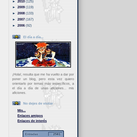
►
2010
(125)
►
2009
(119)
►
2008
(133)
►
2007
(167)
►
2006
(92)
El día a día...
¡Hola!, resulta que me ha vuelto a dar por
poner un blog, pero esta vez quiero
orientarlo por temas más específicos, a
el día a día de unas aficiones... mis
aficiones.
No dejes de visitar
Mis...
Enlaces amigos
Enlaces de interés
Entradas
2581