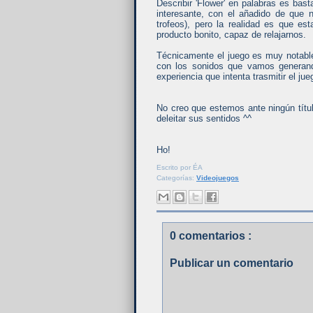
Describir 'Flower' en palabras es ba
interesante, con el añadido de que n
trofeos), pero la realidad es que e
producto bonito, capaz de relajarnos.
Técnicamente el juego es muy notable
con los sonidos que vamos generando
experiencia que intenta trasmitir el jue
No creo que estemos ante ningún títul
deleitar sus sentidos ^^
Ho!
Escrito por
ÉA
Categorías:
Videojuegos
0 comentarios :
Publicar un comentario