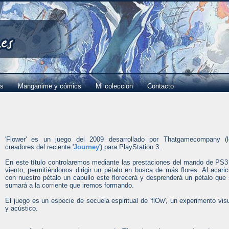
es
Manganime y cómics
Mi colección
Contacto
'Flower' es un juego del 2009 desarrollado por Thatgamecompany (l
creadores del reciente '
Journey
') para PlayStation 3.
En este título controlaremos mediante las prestaciones del mando de PS3
viento, permitiéndonos dirigir un pétalo en busca de más flores. Al acaric
con nuestro pétalo un capullo este florecerá y desprenderá un pétalo que
sumará a la corriente que iremos formando.
El juego es un especie de secuela espiritual de 'flOw', un experimento vis
y acústico.