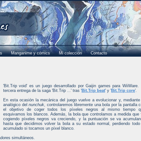
es
Manganime y cómics
Mi colección
Contacto
'Bit.Trip void' es un juego desarrollado por Gaijin games para WiiWare.
tercera entrega de la saga 'Bit.Trip ...' tras '
Bit.Trip beat
' y '
Bit.Trip core
'.
En esta ocasión la mecánica del juego vuelve a evolucionar y, mediante
analógico del
nunchuk
, controlaremos libremente una bola por la pantalla 
el objetivo de coger todos los píxeles negros al mismo tiempo q
esquivamos los blancos. Además, la bola que controlamos a medida que
cogiendo píxeles negros va creciendo, y la puntuación se va acumula
hasta que decidimos volver la bola a su estado normal, perdiendo todo
acumulado si tocamos un píxel blanco.
gadores simultáneos.