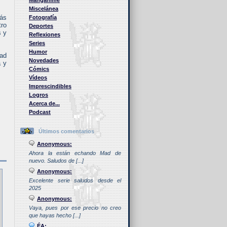
Manganime
Miscelánea
más
Fotografía
tro
Deportes
s y
Reflexiones
Series
Humor
tad
Novedades
a y
Cómics
Vídeos
Imprescindibles
Logros
Acerca de...
Podcast
Últimos comentarios
Anonymous:
Ahora la están echando Mad de
nuevo. Saludos de [...]
Anonymous:
Excelente serie saludos desde el
2025
Anonymous:
Vaya, pues por ese precio no creo
que hayas hecho [...]
ÉA: