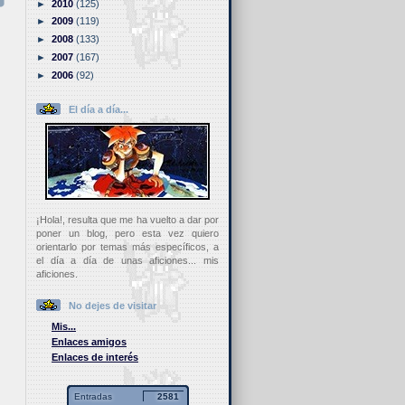
►
2010
(125)
►
2009
(119)
►
2008
(133)
►
2007
(167)
►
2006
(92)
El día a día...
¡Hola!, resulta que me ha vuelto a dar por
poner un blog, pero esta vez quiero
orientarlo por temas más específicos, a
el día a día de unas aficiones... mis
aficiones.
No dejes de visitar
Mis...
Enlaces amigos
Enlaces de interés
Entradas
2581