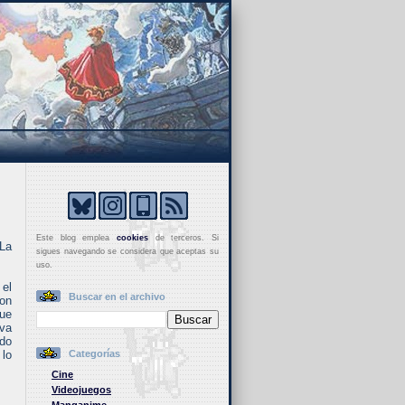
Este blog emplea
cookies
de terceros. Si
 La
sigues navegando se considera que aceptas su
uso.
 el
Buscar en el archivo
con
ue
 va
ndo
 lo
Categorías
Cine
Videojuegos