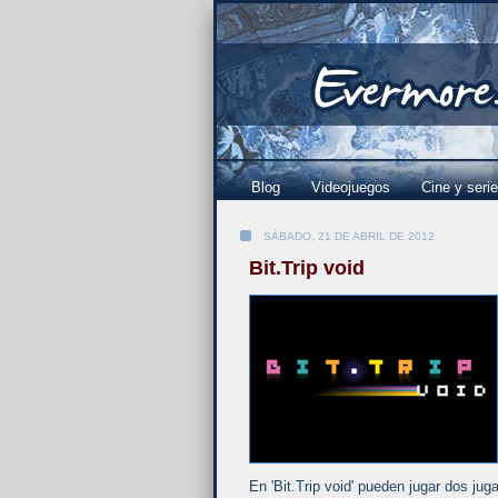
Blog
Videojuegos
Cine y seri
SÁBADO, 21 DE ABRIL DE 2012
Bit.Trip void
En 'Bit.Trip void' pueden jugar dos ju