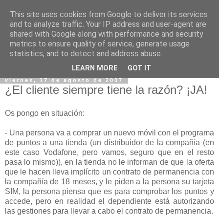
This site uses cookies from Google to deliver its services
and to analyze traffic. Your IP address and user-agent are
shared with Google along with performance and security
metrics to ensure quality of service, generate usage
statistics, and to detect and address abuse.
▼
LEARN MORE
GOT IT
viernes, 17 de agosto de 2007
¿El cliente siempre tiene la razón? ¡JA!
Os pongo en situación:
- Una persona va a comprar un nuevo móvil con el programa
de puntos a una tienda (un distribuidor de la compañía (en
este caso Vodafone, pero vamos, seguro que en el resto
pasa lo mismo)), en la tienda no le informan de que la oferta
que le hacen lleva implícito un contrato de permanencia con
la compañía de 18 meses, y le piden a la persona su tarjeta
SIM, la persona piensa que es para comprobar los puntos y
accede, pero en realidad el dependiente está autorizando
las gestiones para llevar a cabo el contrato de permanencia.