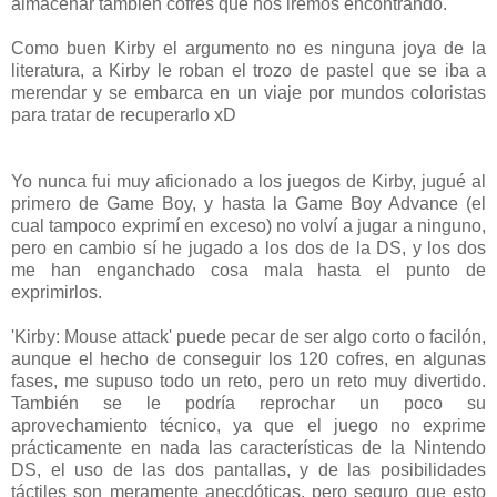
almacenar también cofres que nos iremos encontrando.
Como buen Kirby el argumento no es ninguna joya de la
literatura, a Kirby le roban el trozo de pastel que se iba a
merendar y se embarca en un viaje por mundos coloristas
para tratar de recuperarlo xD
Yo nunca fui muy aficionado a los juegos de Kirby, jugué al
primero de Game Boy, y hasta la Game Boy Advance (el
cual tampoco exprimí en exceso) no volví a jugar a ninguno,
pero en cambio sí he jugado a los dos de la DS, y los dos
me han enganchado cosa mala hasta el punto de
exprimirlos.
'Kirby: Mouse attack' puede pecar de ser algo corto o facilón,
aunque el hecho de conseguir los 120 cofres, en algunas
fases, me supuso todo un reto, pero un reto muy divertido.
También se le podría reprochar un poco su
aprovechamiento técnico, ya que el juego no exprime
prácticamente en nada las características de la Nintendo
DS, el uso de las dos pantallas, y de las posibilidades
táctiles son meramente anecdóticas, pero seguro que esto