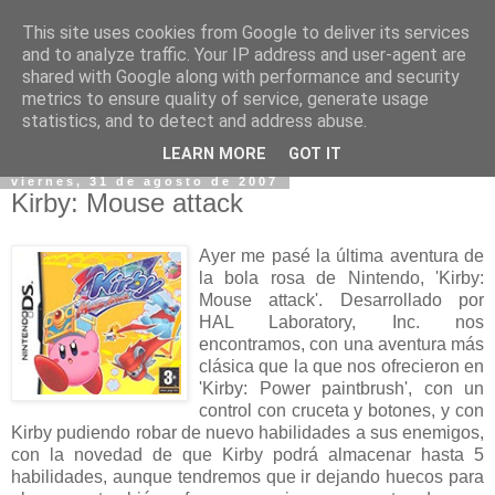
This site uses cookies from Google to deliver its services
and to analyze traffic. Your IP address and user-agent are
shared with Google along with performance and security
metrics to ensure quality of service, generate usage
statistics, and to detect and address abuse.
▼
LEARN MORE
GOT IT
viernes, 31 de agosto de 2007
Kirby: Mouse attack
Ayer me pasé la última aventura de
la bola rosa de Nintendo, 'Kirby:
Mouse attack'. Desarrollado por
HAL Laboratory, Inc. nos
encontramos, con una aventura más
clásica que la que nos ofrecieron en
'Kirby: Power paintbrush', con un
control con cruceta y botones, y con
Kirby pudiendo robar de nuevo habilidades a sus enemigos,
con la novedad de que Kirby podrá almacenar hasta 5
habilidades, aunque tendremos que ir dejando huecos para