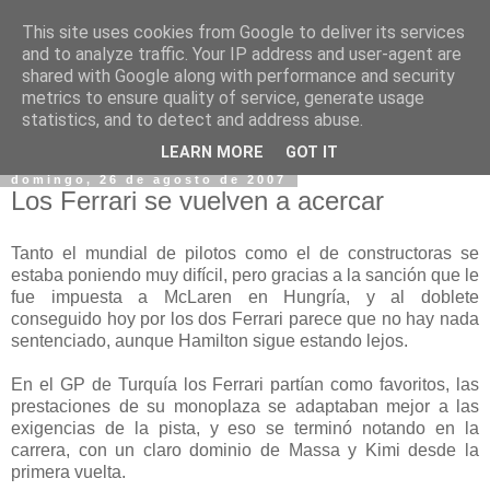
This site uses cookies from Google to deliver its services
and to analyze traffic. Your IP address and user-agent are
shared with Google along with performance and security
metrics to ensure quality of service, generate usage
statistics, and to detect and address abuse.
▼
LEARN MORE
GOT IT
domingo, 26 de agosto de 2007
Los Ferrari se vuelven a acercar
Tanto el mundial de pilotos como el de constructoras se
estaba poniendo muy difícil, pero gracias a la sanción que le
fue impuesta a McLaren en Hungría, y al doblete
conseguido hoy por los dos Ferrari parece que no hay nada
sentenciado, aunque Hamilton sigue estando lejos.
En el GP de Turquía los Ferrari partían como favoritos, las
prestaciones de su monoplaza se adaptaban mejor a las
exigencias de la pista, y eso se terminó notando en la
carrera, con un claro dominio de Massa y Kimi desde la
primera vuelta.