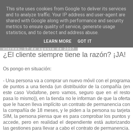
This site uses cookies from Google to deliver its services
and to analyze traffic. Your IP address and user-agent are
shared with Google along with performance and security
metrics to ensure quality of service, generate usage
statistics, and to detect and address abuse.
▼
LEARN MORE
GOT IT
viernes, 17 de agosto de 2007
¿El cliente siempre tiene la razón? ¡JA!
Os pongo en situación:
- Una persona va a comprar un nuevo móvil con el programa
de puntos a una tienda (un distribuidor de la compañía (en
este caso Vodafone, pero vamos, seguro que en el resto
pasa lo mismo)), en la tienda no le informan de que la oferta
que le hacen lleva implícito un contrato de permanencia con
la compañía de 18 meses, y le piden a la persona su tarjeta
SIM, la persona piensa que es para comprobar los puntos y
accede, pero en realidad el dependiente está autorizando
las gestiones para llevar a cabo el contrato de permanencia.