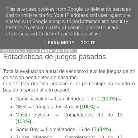
This site uses cookies from Google to deliver its services
and to analyze traffic. Your IP address and user-agent are
shared with Google along with performance and security
metrics to ensure quality of service, generate usage
statistics, and to detect and address abuse.
▼
LEARN MORE
GOT IT
viernes, 24 de junio de 2022
Estadísticas de juegos pasados
Toca la evaluación anual de ver cómo llevo los juegos de mi
colección pendientes de pasarme.
Las flechas del final indican si el porcentaje ha subido o
bajado respecto al año pasado.
Game & watch → Completados: 1 de 1
(100%)
=
NES → Completados: 4 de 4
(100%)
=
Master System → Completados: 13 de 13
(100%)
=
Game Boy → Completados: 16 de 17
(94%)
=
Super Nintendo → Completados: 13 de 13