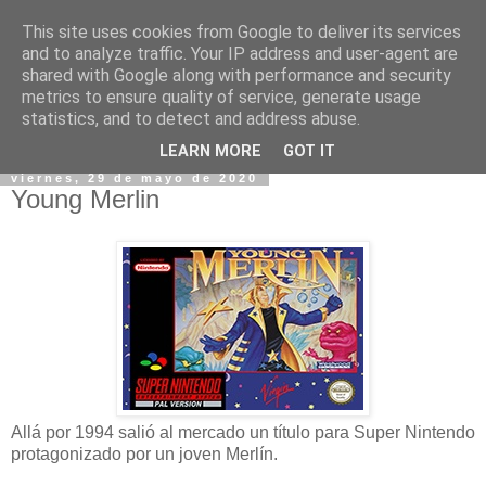
This site uses cookies from Google to deliver its services
and to analyze traffic. Your IP address and user-agent are
shared with Google along with performance and security
metrics to ensure quality of service, generate usage
statistics, and to detect and address abuse.
▼
LEARN MORE
GOT IT
viernes, 29 de mayo de 2020
Young Merlin
Allá por 1994 salió al mercado un título para Super Nintendo
protagonizado por un joven Merlín.