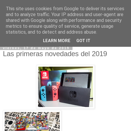
This site uses cookies from Google to deliver its services
and to analyze traffic. Your IP address and user-agent are
shared with Google along with performance and security
metrics to ensure quality of service, generate usage
statistics, and to detect and address abuse.
▼
LEARN MORE
GOT IT
viernes, 17 de mayo de 2019
Las primeras novedades del 2019