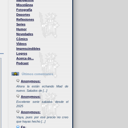
Manganime
Miscelánea
Fotografía
Deportes
Reflexiones
Series
Humor
Novedades
Cómics
Vídeos
Imprescindibles
Logros
Acerca de...
Podcast
Últimos comentarios
Anonymous:
Ahora la están echando Mad de
nuevo. Saludos de [...]
Anonymous:
Excelente serie saludos desde el
2025
Anonymous:
Vaya, pues por ese precio no creo
que hayas hecho [...]
ÉA: