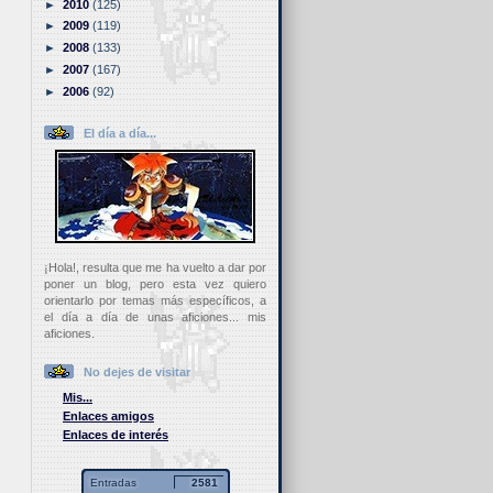
►
2010
(125)
►
2009
(119)
►
2008
(133)
►
2007
(167)
►
2006
(92)
El día a día...
¡Hola!, resulta que me ha vuelto a dar por
poner un blog, pero esta vez quiero
orientarlo por temas más específicos, a
el día a día de unas aficiones... mis
aficiones.
No dejes de visitar
Mis...
Enlaces amigos
Enlaces de interés
Entradas
2581