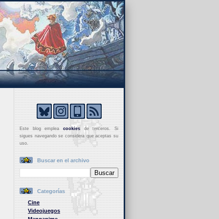
Este blog emplea
cookies
de terceros. Si
sigues navegando se considera que aceptas su
uso.
Buscar en el archivo
Categorías
Cine
Videojuegos