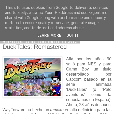
This site uses cookies from Google to deliver its services
and to analyze traffic. Your IP address and user-agent are
shared with Google along with performance and security
metrics to ensure quality of service, generate usage
statistics, and to detect and address abuse.
▼
LEARN MORE
GOT IT
miércoles, 11 de septiembre de 2013
DuckTales: Remastered
Allá por los años 90
salió para NES y para
Game Boy un título
desarrollado por
Capcom basado en la
serie animada
'DuckTales' (o 'Pato
aventuras' como la
conocíamos en España).
Ahora, 23 años después,
WayForward ha hecho un
remake
en alta definición para las