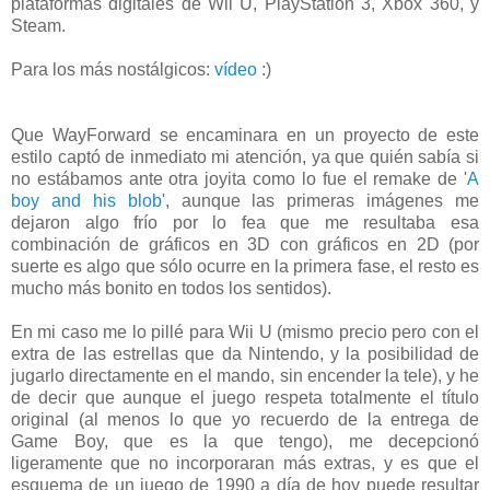
plataformas digitales de Wii U, PlayStation 3, Xbox 360, y
Steam.
Para los más nostálgicos:
vídeo
:)
Que WayForward se encaminara en un proyecto de este
estilo captó de inmediato mi atención, ya que quién sabía si
no estábamos ante otra joyita como lo fue el remake de '
A
boy and his blob
', aunque las primeras imágenes me
dejaron algo frío por lo fea que me resultaba esa
combinación de gráficos en 3D con gráficos en 2D (por
suerte es algo que sólo ocurre en la primera fase, el resto es
mucho más bonito en todos los sentidos).
En mi caso me lo pillé para Wii U (mismo precio pero con el
extra de las estrellas que da Nintendo, y la posibilidad de
jugarlo directamente en el mando, sin encender la tele), y he
de decir que aunque el juego respeta totalmente el título
original (al menos lo que yo recuerdo de la entrega de
Game Boy, que es la que tengo), me decepcionó
ligeramente que no incorporaran más extras, y es que el
esquema de un juego de 1990 a día de hoy puede resultar