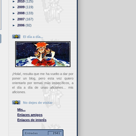
►
2010
(125)
►
2009
(119)
►
2008
(133)
►
2007
(167)
►
2006
(92)
El día a día...
¡Hola!, resulta que me ha vuelto a dar por
poner un blog, pero esta vez quiero
orientarlo por temas más específicos, a
el día a día de unas aficiones... mis
aficiones.
No dejes de visitar
Mis...
Enlaces amigos
Enlaces de interés
Entradas
2581