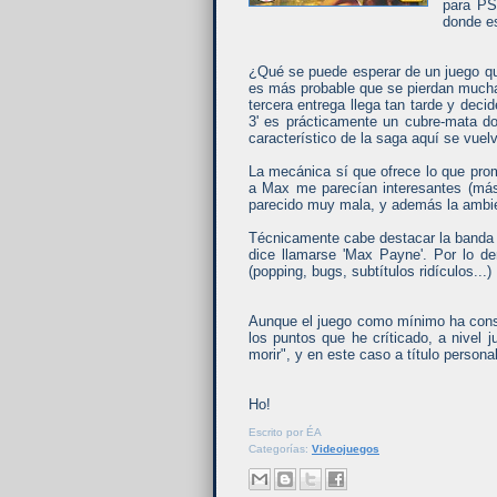
para PS
donde es
¿Qué se puede esperar de un juego qu
es más probable que se pierdan mucha
tercera entrega llega tan tarde y dec
3' es prácticamente un cubre-mata do
característico de la saga aquí se vuel
La mecánica sí que ofrece lo que prome
a Max me parecían interesantes (má
parecido muy mala, y además la ambi
Técnicamente cabe destacar la banda 
dice llamarse 'Max Payne'. Por lo d
(popping, bugs, subtítulos ridículos...)
Aunque el juego como mínimo ha conse
los puntos que he críticado, a nivel 
morir", y en este caso a título persona
Ho!
Escrito por
ÉA
Categorías:
Videojuegos