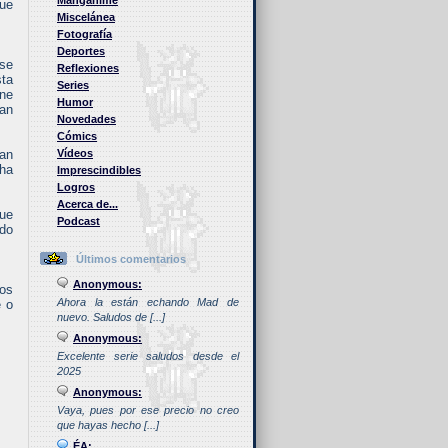
Manganime
que
Miscelánea
Fotografía
Deportes
ese
Reflexiones
sta
Series
yne
Humor
tan
Novedades
Cómics
ían
Vídeos
 ha
Imprescindibles
Logros
Acerca de...
que
Podcast
ndo
Últimos comentarios
Anonymous:
dos
Ahora la están echando Mad de
e o
nuevo. Saludos de [...]
Anonymous:
Excelente serie saludos desde el
2025
Anonymous:
Vaya, pues por ese precio no creo
que hayas hecho [...]
ÉA: