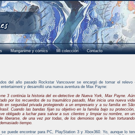
es
Manganime y cómics
Mi colección
Contacto
dos del año pasado Rockstar Vancouver se encargó de tomar el relevo 
entertaiment y desarrolló una nueva aventura de Max Payne:
ne 3 continúa la historia del ex-detective de Nueva York, Max Payne. Aún
tado por los recuerdos de su traumático pasado, Max inicia una nueva vida
do en seguridad privada protegiendo a un empresario y a su familia en São
rasil. Cuando las bandas fijan su objetivo en la familia bajo su protección,
e obligado a luchar para salvar a sus clientes y limpiar su nombre, en un
de liberarse, de una vez por todas, de los demonios que le han torturando
 demasiado tiempo.
o se puede encontrar para PC, PlayStation 3 y Xbox360. Yo, aunque lo te