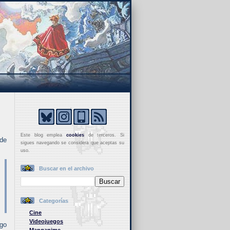
Este blog emplea
cookies
de terceros. Si
de
sigues navegando se considera que aceptas su
uso.
Buscar en el archivo
Categorías
Cine
Videojuegos
ngo