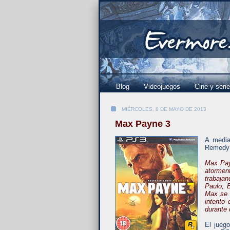
Blog
Videojuegos
Cine y seri
MIÉRCOLES, 8 DE MAYO DE 2013
Max Payne 3
A media
Remedy 
Max Pay
atormen
trabajan
Paulo, B
Max se v
intento 
durante
El jueg