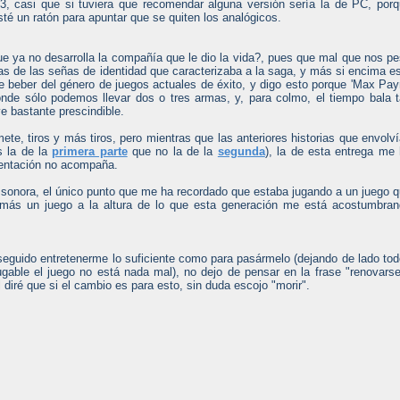
3, casi que si tuviera que recomendar alguna versión sería la de PC, por
té un ratón para apuntar que se quiten los analógicos.
e ya no desarrolla la compañía que le dio la vida?, pues que mal que nos p
s de las señas de identidad que caracterizaba a la saga, y más si encima e
ide beber del género de juegos actuales de éxito, y digo esto porque 'Max Pa
nde sólo podemos llevar dos o tres armas, y, para colmo, el tiempo bala 
ve bastante prescindible.
te, tiros y más tiros, pero mientras que las anteriores historias que envolv
s la de la
primera parte
que no la de la
segunda
), la de esta entrega me
entación no acompaña.
sonora, el único punto que me ha recordado que estaba jugando a un juego 
emás un juego a la altura de lo que esta generación me está acostumbra
guido entretenerme lo suficiente como para pasármelo (dejando de lado to
jugable el juego no está nada mal), no dejo de pensar en la frase "renovars
l diré que si el cambio es para esto, sin duda escojo "morir".