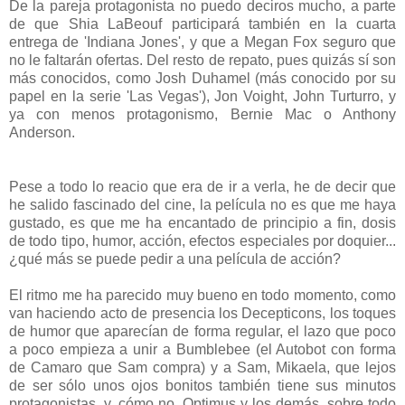
De la pareja protagonista no puedo deciros mucho, a parte
de que Shia LaBeouf participará también en la cuarta
entrega de 'Indiana Jones', y que a Megan Fox seguro que
no le faltarán ofertas. Del resto de repato, pues quizás sí son
más conocidos, como Josh Duhamel (más conocido por su
papel en la serie 'Las Vegas'), Jon Voight, John Turturro, y
ya con menos protagonismo, Bernie Mac o Anthony
Anderson.
Pese a todo lo reacio que era de ir a verla, he de decir que
he salido fascinado del cine,
la película no es que me haya
gustado, es que me ha encantado de principio a fin, dosis
de todo tipo, humor, acción, efectos especiales por doquier...
¿qué más se puede pedir a una película de acción?
El ritmo me ha parecido muy bueno en todo momento, como
van haciendo acto de presencia los Decepticons, los toques
de humor que aparecían de forma regular, el lazo que poco
a poco empieza a unir a Bumblebee (el Autobot con forma
de Camaro que Sam compra) y a Sam, Mikaela, que lejos
de ser sólo unos ojos bonitos también tiene sus minutos
protagonistas, y, cómo no, Optimus y los demás, sobre todo