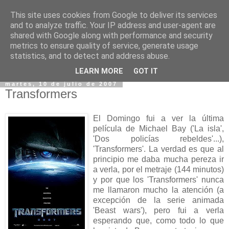
This site uses cookies from Google to deliver its services
and to analyze traffic. Your IP address and user-agent are
shared with Google along with performance and security
metrics to ensure quality of service, generate usage
statistics, and to detect and address abuse.
▼
LEARN MORE
GOT IT
martes, 10 de julio de 2007
Transformers
El Domingo fui a ver la última
película de Michael Bay ('La isla',
'Dos policías rebeldes'...),
'Transformers'. La verdad es que al
principio me daba mucha pereza ir
a verla, por el metraje (144 minutos)
y por que los 'Transformers' nunca
me llamaron mucho la atención (a
excepción de la serie animada
'Beast wars'), pero fui a verla
esperando que, como todo lo que