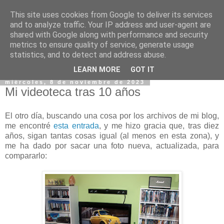
This site uses cookies from Google to deliver its services
and to analyze traffic. Your IP address and user-agent are
shared with Google along with performance and security
metrics to ensure quality of service, generate usage
statistics, and to detect and address abuse.
▼
LEARN MORE
GOT IT
miércoles, 8 de noviembre de 2023
Mi videoteca tras 10 años
El otro día, buscando una cosa por los archivos de mi blog,
me encontré
esta entrada
, y me hizo gracia que, tras diez
años, sigan tantas cosas igual (al menos en esta zona), y
me ha dado por sacar una foto nueva, actualizada, para
compararlo: