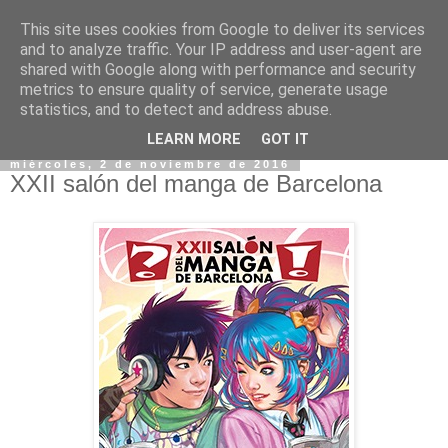
This site uses cookies from Google to deliver its services
and to analyze traffic. Your IP address and user-agent are
shared with Google along with performance and security
metrics to ensure quality of service, generate usage
statistics, and to detect and address abuse.
▼
LEARN MORE
GOT IT
miércoles, 2 de noviembre de 2016
XXII salón del manga de Barcelona