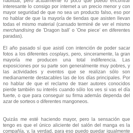
habitual, pero actualmente lo poco que puedo encontrar
interesante lo consigo por internet a un precio menor y con
mayor seguridad de que no sea un producto falso, eso por
no hablar de que la mayoría de tiendas que asisten llevan
todas el mismo material (cansado terminé de ver el mismo
merchandising
de 'Dragon ball' o 'One piece' en diferentes
paradas).
El año pasado sí que asistí con intención de poder sacar
fotos a los diferentes
cosplays
, pero, sinceramente, la gran
mayoría me producen una total indiferencia. Las
exposiciones por su parte son generalmente muy pobres, y
las actividades y eventos que se realizan sólo son
medianamente destacables las de los días principales. Por
no hablar de que el reclamo de traer autores conocidos
pierde también su interés cuando sólo los ves si vas el día
fuerte, o que para conseguir su firma además dependa del
azar de sorteos o diferentes mangoneos.
Quizás me esté haciendo mayor, pero la sensación que
tengo es que el único aliciente del salón del manga es la
compañía, y, la verdad, para eso puedo quedar igualmente