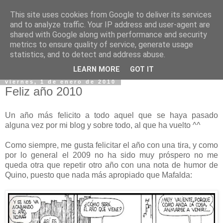
This site uses cookies from Google to deliver its services
and to analyze traffic. Your IP address and user-agent are
shared with Google along with performance and security
metrics to ensure quality of service, generate usage
statistics, and to detect and address abuse.
▼
LEARN MORE
GOT IT
viernes, 1 de enero de 2010
Feliz año 2010
Un año más felicito a todo aquel que se haya pasado
alguna vez por mi blog y sobre todo, al que ha vuelto ^^
Como siempre, me gusta felicitar el año con una tira, y como
por lo general el 2009 no ha sido muy próspero no me
queda otra que repetir otro año con una nota de humor de
Quino, puesto que nada más apropiado que Mafalda: