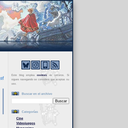
Este blog emplea
cookies
de terceros. Si
of
sigues navegando se considera que aceptas su
uso.
Buscar en el archivo
Categorías
Cine
Videojuegos