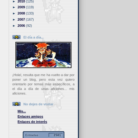
►
2010
(125)
►
2009
(119)
►
2008
(133)
►
2007
(167)
►
2006
(92)
El día a día...
¡Hola!, resulta que me ha vuelto a dar por
poner un blog, pero esta vez quiero
orientarlo por temas más específicos, a
el día a día de unas aficiones... mis
aficiones.
No dejes de visitar
Mis...
Enlaces amigos
Enlaces de interés
Entradas
2581