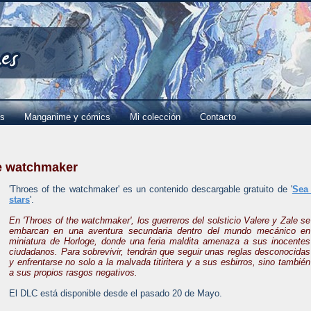
es
Manganime y cómics
Mi colección
Contacto
he watchmaker
'Throes of the watchmaker' es un contenido descargable gratuito de '
Sea 
stars
'.
En 'Throes of the watchmaker', los guerreros del solsticio Valere y Zale se
embarcan en una aventura secundaria dentro del mundo mecánico en
miniatura de Horloge, donde una feria maldita amenaza a sus inocentes
ciudadanos. Para sobrevivir, tendrán que seguir unas reglas desconocidas
y enfrentarse no solo a la malvada titiritera y a sus esbirros, sino también
a sus propios rasgos negativos.
El DLC está disponible desde el pasado 20 de Mayo.