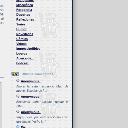
Manganime
Miscelánea
los
as
Fotografía
gos
Deportes
 el
Reflexiones
vos
Series
Humor
Novedades
Cómics
Vídeos
Imprescindibles
Logros
Acerca de...
Podcast
Últimos comentarios
Anonymous:
Ahora la están echando Mad de
nuevo. Saludos de [...]
Anonymous:
Excelente serie saludos desde el
2025
Anonymous:
Vaya, pues por ese precio no creo
que hayas hecho [...]
ÉA: