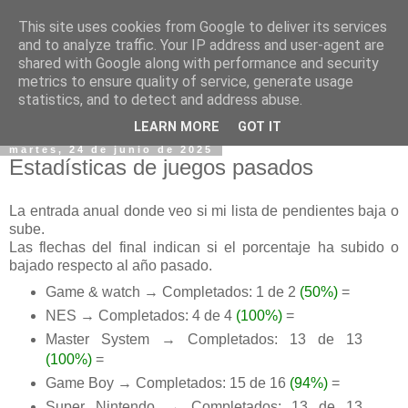
This site uses cookies from Google to deliver its services
and to analyze traffic. Your IP address and user-agent are
shared with Google along with performance and security
metrics to ensure quality of service, generate usage
statistics, and to detect and address abuse.
▼
LEARN MORE
GOT IT
martes, 24 de junio de 2025
Estadísticas de juegos pasados
La entrada anual donde veo si mi lista de pendientes baja o
sube.
Las flechas del final indican si el porcentaje ha subido o
bajado respecto al año pasado.
Game & watch → Completados: 1 de 2
(50%)
=
NES → Completados: 4 de 4
(100%)
=
Master System → Completados: 13 de 13
(100%)
=
Game Boy → Completados: 15 de 16
(94%)
=
Super Nintendo → Completados: 13 de 13