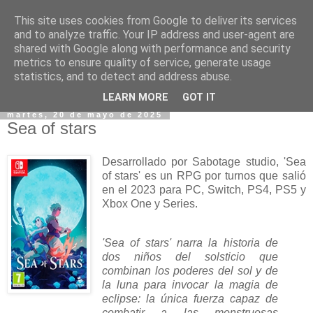
This site uses cookies from Google to deliver its services
and to analyze traffic. Your IP address and user-agent are
shared with Google along with performance and security
metrics to ensure quality of service, generate usage
statistics, and to detect and address abuse.
▼
LEARN MORE
GOT IT
martes, 20 de mayo de 2025
Sea of stars
Desarrollado por Sabotage studio, 'Sea
of stars' es un RPG por turnos que salió
en el 2023 para PC, Switch, PS4, PS5 y
Xbox One y Series.
'Sea of stars' narra la historia de
dos niños del solsticio que
combinan los poderes del sol y de
la luna para invocar la magia de
eclipse: la única fuerza capaz de
combatir a las monstruosas