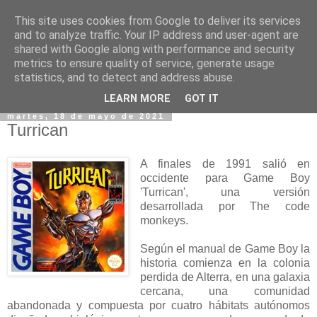
This site uses cookies from Google to deliver its services
and to analyze traffic. Your IP address and user-agent are
shared with Google along with performance and security
metrics to ensure quality of service, generate usage
statistics, and to detect and address abuse.
▼
LEARN MORE
GOT IT
martes, 18 de mayo de 2021
Turrican
A finales de 1991 salió en
occidente para Game Boy
'Turrican', una versión
desarrollada por The code
monkeys.
Según el manual de Game Boy la
historia comienza en la colonia
perdida de Alterra, en una galaxia
cercana, una comunidad
abandonada y compuesta por cuatro hábitats autónomos