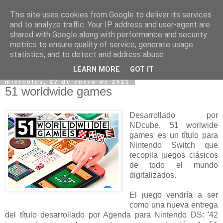
This site uses cookies from Google to deliver its services
and to analyze traffic. Your IP address and user-agent are
shared with Google along with performance and security
metrics to ensure quality of service, generate usage
statistics, and to detect and address abuse.
▼
LEARN MORE
GOT IT
miércoles, 27 de enero de 2021
51 worldwide games
Desarrollado por
NDcube, '51 worlwide
games' es un título para
Nintendo Switch que
recopila juegos clásicos
de todo el mundo
digitalizados.
El juego vendría a ser
como una nueva entrega
del título desarrollado por Agenda para Nintendo DS: '42