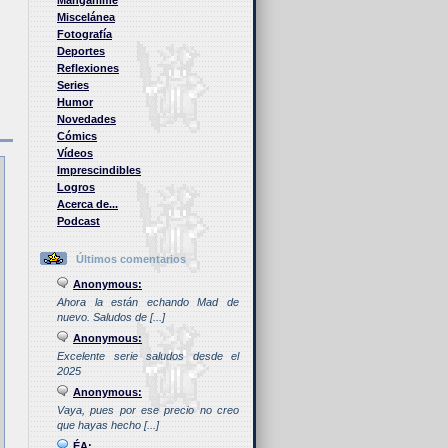
Manganime
Miscelánea
Fotografía
Deportes
Reflexiones
Series
Humor
Novedades
Cómics
Vídeos
Imprescindibles
Logros
Acerca de...
Podcast
Últimos comentarios
Anonymous:
Ahora la están echando Mad de
nuevo. Saludos de [...]
Anonymous:
Excelente serie saludos desde el
2025
Anonymous:
Vaya, pues por ese precio no creo
que hayas hecho [...]
ÉA: