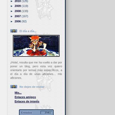
►
2010
(125)
►
2009
(119)
►
2008
(133)
►
2007
(167)
►
2006
(92)
El día a día...
¡Hola!, resulta que me ha vuelto a dar por
poner un blog, pero esta vez quiero
orientarlo por temas más específicos, a
el día a día de unas aficiones... mis
aficiones.
No dejes de visitar
Mis...
Enlaces amigos
Enlaces de interés
Entradas
2581