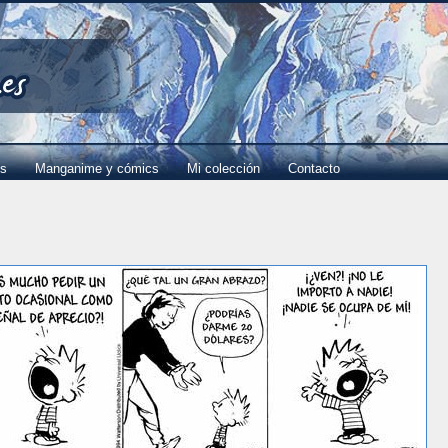
es
Manganime y cómics
Mi colección
Contacto