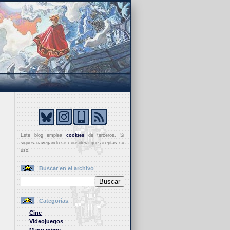
Este blog emplea
cookies
de terceros. Si
sigues navegando se considera que aceptas su
uso.
Buscar en el archivo
Categorías
Cine
Videojuegos