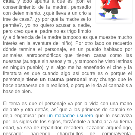
casa
, y todo apunta a que es ¡con el
consentimiento de la madre!, pensadlo
con detenimiento, ¿qué lleva a un crío a
irse de casa?, ¿y por qué la madre se lo
permite?, yo no quiero acusar a nadie,
pero creo que el padre no es trigo limpio
(y a diferencia de la madre tampoco es que muestre mucho
interés en la aventura del niño). Por otro lado os recuerdo
dónde termina el personaje, en un pueblo habitado por
animales antropomórficos que tienen casas como las
nuestras (aunque sin aseos y tal, y tampoco he visto letrinas
en ningún pueblo), y si algo me ha enseñado el cine y la
literatura es que cuando algo así ocurre es o porque el
personaje
tiene un trauma personal
muy chungo que le
hace abstraerse de la realidad, o porque le da al cannabis a
base de bien.
El tema es que el personaje va por la vida con una mano
delante y otra detrás, así que a las primeras de cambio se
deja engatusar por
un mapache usurero
que lo esclaviza
por los siglos de los siglos, forzándole a trabajar a su tierna
edad, ya sea de repartidor, recadero, cazador, arqueólogo,
pescador, haciendo chanchullos de compra/venta,