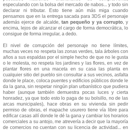
especulando con la bolsa del mercado de nabos... y todo sin
declarar ni tributar. Esto tiene aún más miga cuando
pensamos que en la entrega sacada para 3DS el personaje
además ejerce de alcalde,
tan pequeño y ya corrupto
, y
encima, lejos de alcanzar el cargo de forma democrática, lo
consigue de forma irregular, a dedo.
El nivel de corrupción del personaje no tiene límites,
muchas veces no respeta las zonas verdes, tala árboles con
años a sus espaldas por el simple hecho de que no le gusta
o le molesta, no respeta los jardines y las flores, en vez de
plantar flores en una maceta en su casa las planta en
cualquier sitio del pueblo sin consultar a sus vecinos, asfalta
donde le place, coloca puentes y edificios públicos donde le
da la gana, sin respetar ningún plan urbanístico que pudiera
haber (aunque también demuestra pocas luces y cierta
honradez, ya que todo esto lo paga de su bolsillo, no de las
arcas municipales), hace obras en su vivienda sin pedir
permiso de obras, el mapache usurero tiene vía libre para
edificar casas allí donde le dé la gana y cambiar los horarios
comerciales a su antojo, me atrevería a decir que la mayoría
de comercios no cuentan con su licencia de actividad... en