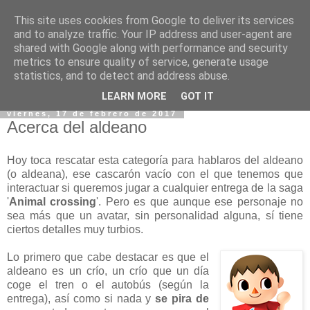
This site uses cookies from Google to deliver its services
and to analyze traffic. Your IP address and user-agent are
shared with Google along with performance and security
metrics to ensure quality of service, generate usage
statistics, and to detect and address abuse.
▼
LEARN MORE
GOT IT
viernes, 17 de febrero de 2017
Acerca del aldeano
Hoy toca rescatar esta categoría para hablaros del aldeano
(o aldeana), ese cascarón vacío con el que tenemos que
interactuar si queremos jugar a cualquier entrega de la saga
'
Animal crossing
'. Pero es que aunque ese personaje no
sea más que un avatar, sin personalidad alguna, sí tiene
ciertos detalles muy turbios.
Lo primero que cabe destacar es que el
aldeano es un crío, un crío que un día
coge el tren o el autobús (según la
entrega), así como si nada y
se pira de