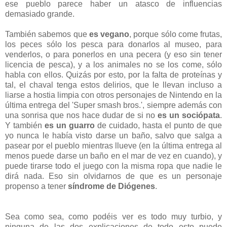
ese pueblo parece haber un atasco de influencias
demasiado grande.
También sabemos que
es vegano
, porque sólo come frutas,
los peces sólo los pesca para donarlos al museo, para
venderlos, o para ponerlos en una pecera (y eso sin tener
licencia de pesca), y a los animales no se los come, sólo
habla con ellos. Quizás por esto, por la falta de proteínas y
tal, el chaval tenga estos delirios, que le llevan incluso a
liarse a hostia limpia con otros personajes de Nintendo en la
última entrega del 'Super smash bros.', siempre además con
una sonrisa que nos hace dudar de si no
es un sociópata
.
Y también
es un guarro
de cuidado, hasta el punto de que
yo nunca le había visto darse un baño, salvo que salga a
pasear por el pueblo mientras llueve (en la última entrega al
menos puede darse un baño en el mar de vez en cuando), y
puede tirarse todo el juego con la misma ropa que nadie le
dirá nada. Eso sin olvidarnos de que es un personaje
propenso a tener
síndrome de Diógenes
.
Sea como sea, como podéis ver es todo muy turbio, y
ninguna de las dos explicaciones de todo esto puede