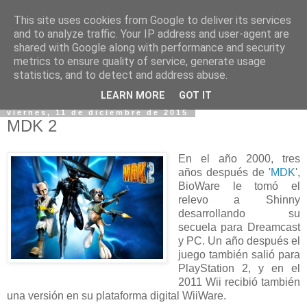
This site uses cookies from Google to deliver its services
and to analyze traffic. Your IP address and user-agent are
shared with Google along with performance and security
metrics to ensure quality of service, generate usage
statistics, and to detect and address abuse.
▼
LEARN MORE
GOT IT
viernes, 11 de diciembre de 2015
MDK 2
En el año 2000, tres
años después de '
MDK
',
BioWare le tomó el
relevo a Shinny
desarrollando su
secuela para Dreamcast
y PC. Un año después el
juego también salió para
PlayStation 2, y en el
2011 Wii recibió también
una versión en su plataforma digital WiiWare.