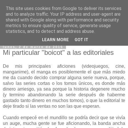
This site uses cookies from Google to deliver its services
and to analyze traffic. Your IP address and user-agent are
shared with Google along with performance and security
metrics to ensure quality of service, generate usage
statistics, and to detect and address abuse.
▼
LEARN MORE
GOT IT
lunes, 2 de marzo de 2015
Mi particular "boicot" a las editoriales
De mis principales aficiones (videojuegos, cine,
manganime), el manga es posiblemente el que más miedo
me da cuando decido comprar alguna serie nueva, porque,
salvo las series cortas o los tomos únicos, es donde más
dinero arriesgo, ya sea porque la historia degenere mucho
(y termino abandonando la serie después de haberme
gastado tanto dinero en muchos tomos), o que la editorial te
deje tirado si las ventas no son las que esperan.
Cuando empecé en el mundillo se podría decir que se vivía
un auge, mucha gente se fue aficionando, la banda ancha