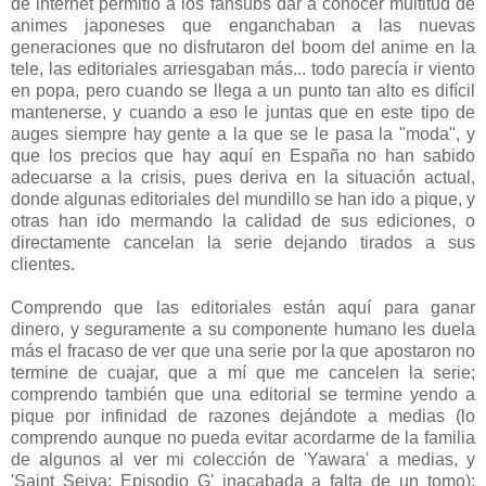
de internet permitió a los fansubs dar a conocer multitud de
animes japoneses que enganchaban a las nuevas
generaciones que no disfrutaron del boom del anime en la
tele, las editoriales arriesgaban más... todo parecía ir viento
en popa, pero cuando se llega a un punto tan alto es difícil
mantenerse, y cuando a eso le juntas que en este tipo de
auges siempre hay gente a la que se le pasa la "moda", y
que los precios que hay aquí en España no han sabido
adecuarse a la crisis, pues deriva en la situación actual,
donde algunas editoriales del mundillo se han ido a pique, y
otras han ido mermando la calidad de sus ediciones, o
directamente cancelan la serie dejando tirados a sus
clientes.
Comprendo que las editoriales están aquí para ganar
dinero, y seguramente a su componente humano les duela
más el fracaso de ver que una serie por la que apostaron no
termine de cuajar, que a mí que me cancelen la serie;
comprendo también que una editorial se termine yendo a
pique por infinidad de razones dejándote a medias (lo
comprendo aunque no pueda evitar acordarme de la familia
de algunos al ver mi colección de 'Yawara' a medias, y
'Saint Seiya: Episodio G' inacabada a falta de un tomo);