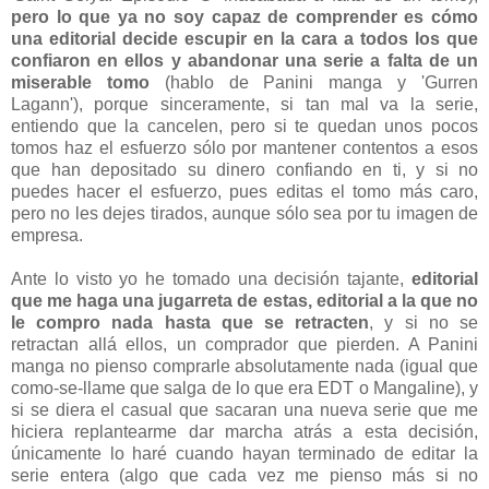
pero lo que ya no soy capaz de comprender es cómo
una editorial decide escupir en la cara a todos los que
confiaron en ellos y abandonar una serie a falta de un
miserable tomo
(hablo de Panini manga y 'Gurren
Lagann'), porque sinceramente, si tan mal va la serie,
entiendo que la cancelen, pero si te quedan unos pocos
tomos haz el esfuerzo sólo por mantener contentos a esos
que han depositado su dinero confiando en ti, y si no
puedes hacer el esfuerzo, pues editas el tomo más caro,
pero no les dejes tirados, aunque sólo sea por tu imagen de
empresa.
Ante lo visto yo he tomado una decisión tajante,
editorial
que me haga una jugarreta de estas, editorial a la que no
le compro nada hasta que se retracten
, y si no se
retractan allá ellos, un comprador que pierden. A Panini
manga no pienso comprarle absolutamente nada (igual que
como-se-llame que salga de lo que era EDT o Mangaline), y
si se diera el casual que sacaran una nueva serie que me
hiciera replantearme dar marcha atrás a esta decisión,
únicamente lo haré cuando hayan terminado de editar la
serie entera (algo que cada vez me pienso más si no