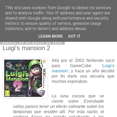
This site uses cookies from Google to deliver its services
and to analyze traffic. Your IP address and user-agent are
shared with Google along with performance and security
metrics to ensure quality of service, generate usage
statistics, and to detect and address abuse.
▼
LEARN MORE
GOT IT
jueves, 20 de marzo de 2014
Luigi's mansion 2
Allá por el 2002 Nintendo sacó
para GameCube '
Luigi's
mansion
', y hace un año decidió
por fin darle una secuela que
muchos esperaban.
La luna oscura que se
cierne sobre Evershade
valley parece tener un efecto calmante sobre los
fantasmas que residen allí. Por esta razón, el
profesor Fesor ha estado estudiando a los