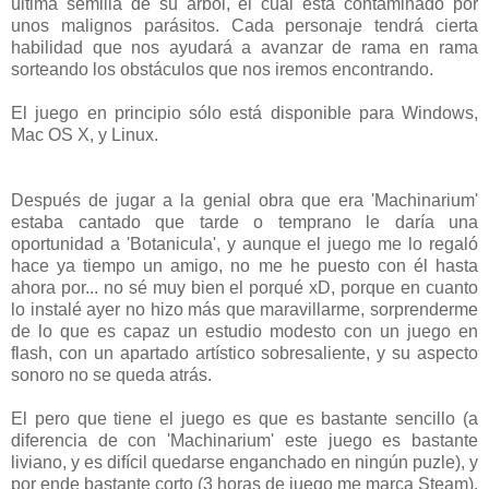
última semilla de su árbol, el cual está contaminado por
unos malignos parásitos. Cada personaje tendrá cierta
habilidad que nos ayudará a avanzar de rama en rama
sorteando los obstáculos que nos iremos encontrando.
El juego en principio sólo está disponible para Windows,
Mac OS X, y Linux.
Después de jugar a la genial obra que era 'Machinarium'
estaba cantado que tarde o temprano le daría una
oportunidad a 'Botanicula', y aunque el juego me lo regaló
hace ya tiempo un amigo, no me he puesto con él hasta
ahora por... no sé muy bien el porqué xD, porque en cuanto
lo instalé ayer no hizo más que maravillarme, sorprenderme
de lo que es capaz un estudio modesto con un juego en
flash, con un apartado artístico sobresaliente, y su aspecto
sonoro no se queda atrás.
El pero que tiene el juego es que es bastante sencillo (a
diferencia de con 'Machinarium' este juego es bastante
liviano, y es difícil quedarse enganchado en ningún puzle), y
por ende bastante corto (3 horas de juego me marca Steam).