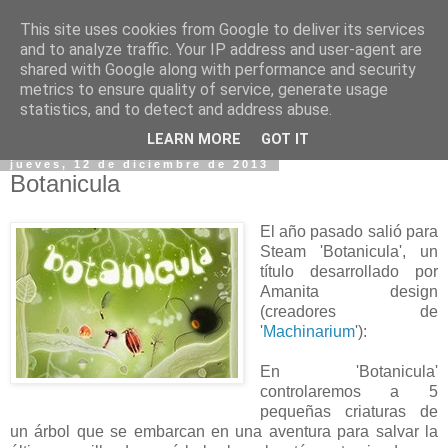
This site uses cookies from Google to deliver its services
and to analyze traffic. Your IP address and user-agent are
shared with Google along with performance and security
metrics to ensure quality of service, generate usage
statistics, and to detect and address abuse.
▼
LEARN MORE
GOT IT
jueves, 12 de diciembre de 2013
Botanicula
El año pasado salió para
Steam 'Botanicula', un
título desarrollado por
Amanita design
(creadores de
'
Machinarium
'):
En 'Botanicula'
controlaremos a 5
pequeñas criaturas de
un árbol que se embarcan en una aventura para salvar la