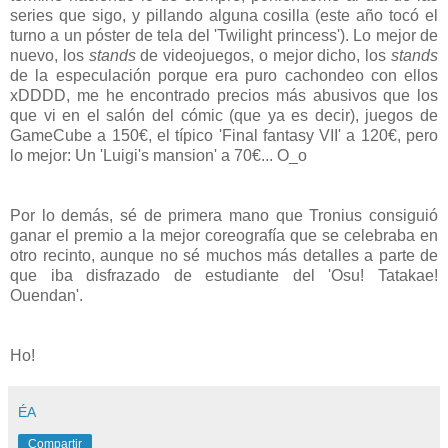
series que sigo, y pillando alguna cosilla (este año tocó el
turno a un póster de tela del 'Twilight princess'). Lo mejor de
nuevo, los
stands
de videojuegos, o mejor dicho, los
stands
de la especulación porque era puro cachondeo con ellos
xDDDD, me he encontrado precios más abusivos que los
que vi en el salón del cómic (que ya es decir), juegos de
GameCube a 150€, el típico 'Final fantasy VII' a 120€, pero
lo mejor: Un 'Luigi's mansion' a 70€... O_o
Por lo demás, sé de primera mano que Tronius consiguió
ganar el premio a la mejor coreografía que se celebraba en
otro recinto, aunque no sé muchos más detalles a parte de
que iba disfrazado de estudiante del 'Osu! Tatakae!
Ouendan'.
Ho!
ÉA
Compartir