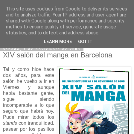
This site uses cookies from Google to deliver its services
and to analyze traffic. Your IP address and user-agent are
shared with Google along with performance and security
metrics to ensure quality of service, generate usage
statistics, and to detect and address abuse.
▼
LEARN MORE
GOT IT
sábado, 1 de noviembre de 2008
XIV salón del manga en Barcelona
Tal y como hice hace
dos años, para este
salón he vuelto a ir en
Viernes, y aunque
había bastante gente,
sigue siendo
incomparable a lo que
seguro que habrá hoy.
Pude mirar todos los
stands
con tranquilidad,
pasear por los pasillos