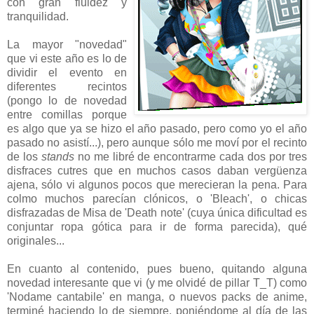
con gran fluidez y
tranquilidad.
La mayor "novedad"
que vi este año es lo de
dividir el evento en
diferentes recintos
(pongo lo de novedad
entre comillas porque
es algo que ya se hizo el año pasado, pero como yo el año
pasado no asistí...), pero aunque sólo me moví por el recinto
de los
stands
no me libré de encontrarme cada dos por tres
disfraces cutres que en muchos casos daban vergüenza
ajena, sólo vi algunos pocos que merecieran la pena. Para
colmo muchos parecían clónicos, o 'Bleach', o chicas
disfrazadas de Misa de 'Death note' (cuya única dificultad es
conjuntar ropa gótica para ir de forma parecida), qué
originales...
En cuanto al contenido, pues bueno, quitando alguna
novedad interesante que vi (y me olvidé de pillar T_T) como
'Nodame cantabile' en manga, o nuevos packs de anime,
terminé haciendo lo de siempre, poniéndome al día de las